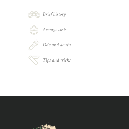
Brief history
Average costs
Do's and dont's
Tips and tricks