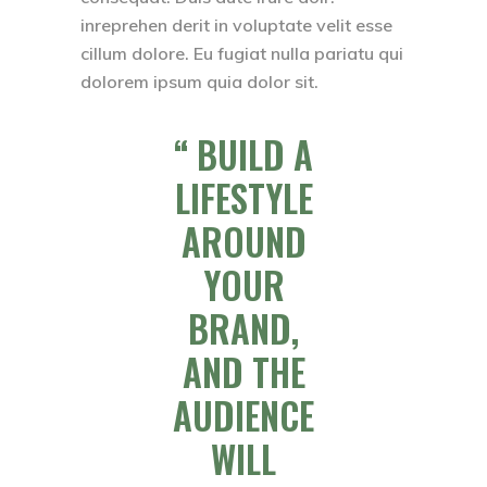
inreprehen derit in voluptate velit esse
cillum dolore. Eu fugiat nulla pariatu qui
dolorem ipsum quia dolor sit.
BUILD A
LIFESTYLE
AROUND
YOUR
BRAND,
AND THE
AUDIENCE
WILL