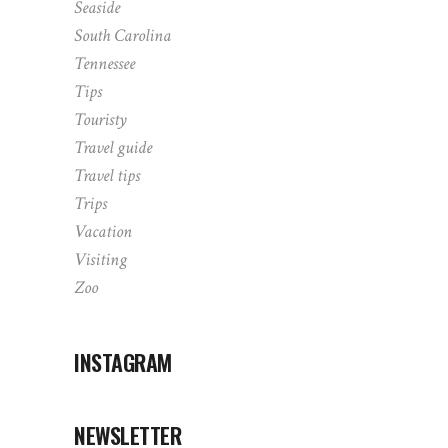
Seaside
South Carolina
Tennessee
Tips
Touristy
Travel guide
Travel tips
Trips
Vacation
Visiting
Zoo
INSTAGRAM
NEWSLETTER