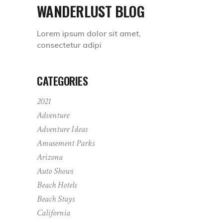
WANDERLUST BLOG
Lorem ipsum dolor sit amet,
consectetur adipi
CATEGORIES
2021
Adventure
Adventure Ideas
Amusement Parks
Arizona
Auto Shows
Beach Hotels
Beach Stays
California