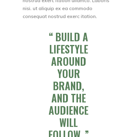
nostrud exerc itation ullamco. Laboris
nisi. ut aliquip ex ea commodo
consequat nostrud exerc itation.
BUILD A
LIFESTYLE
AROUND
YOUR
BRAND,
AND THE
AUDIENCE
WILL
FOLLOW.